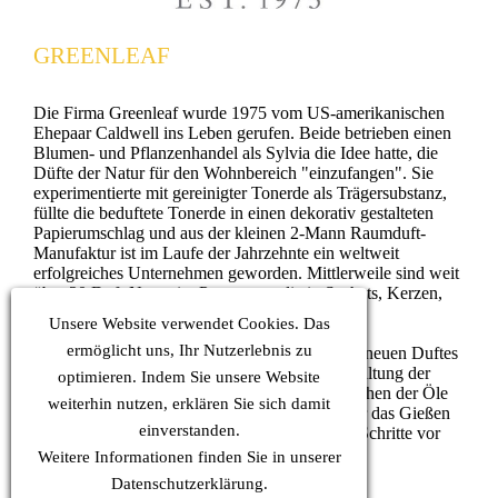
GREENLEAF
Die Firma Greenleaf wurde 1975 vom US-amerikanischen
Ehepaar Caldwell ins Leben gerufen. Beide betrieben einen
Blumen- und Pflanzenhandel als Sylvia die Idee hatte, die
Düfte der Natur für den Wohnbereich "einzufangen". Sie
experimentierte mit gereinigter Tonerde als Trägersubstanz,
füllte die beduftete Tonerde in einen dekorativ gestalteten
Papierumschlag und aus der kleinen 2-Mann Raumduft-
Manufaktur ist im Laufe der Jahrzehnte ein weltweit
erfolgreiches Unternehmen geworden. Mittlerweile sind weit
über 20 Duft-Noten im Programm, die in Sachets, Kerzen,
Ölen und Sprays ihren Duft verbreiten.
Unsere Website verwendet Cookies. Das
ermöglicht uns, Ihr Nutzerlebnis zu
Jeder einzelne Schritt, von der Kreierung eines neuen Duftes
durch den hauseigenen Parfümeur bis zur Gestaltung der
optimieren. Indem Sie unsere Website
Produkte durch das Design-Team, vom Anmischen der Öle
weiterhin nutzen, erklären Sie sich damit
bis zum Abfüllen der Tonerde in die Tüten oder das Gießen
einverstanden.
der Kerzen in vorbereitete Gläser, werden alle Schritte vor
Ort und vieles noch in Handarbeit geleistet.
Weitere Informationen finden Sie in unserer
Datenschutz
erklärung.