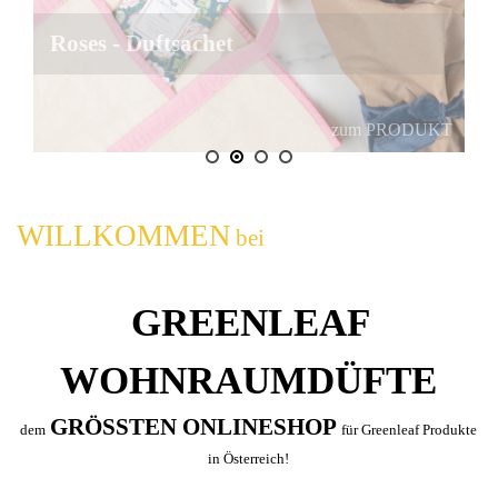
Roses - Duftsachet
zum PRODUKT
WILLKOMMEN
bei
GREENLEAF
WOHNRAUMDÜFTE
GRÖSSTEN ONLINESHOP
dem
für Greenleaf Produkte
in Österreich!