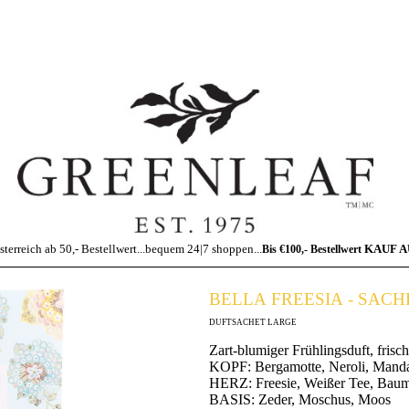
sterreich ab 50,- Bestellwert...bequem 24|7 shoppen...
KAUF 
Bis €100,- Bestellwert
BELLA FREESIA - SAC
DUFTSACHET LARGE
Zart-blumiger Frühlingsduft, frisc
KOPF: Bergamotte, Neroli, Manda
HERZ: Freesie, Weißer Tee, Baum
BASIS: Zeder, Moschus, Moos