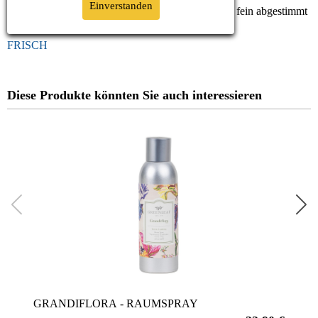
Einverstanden
Ein Duft wie klare, reine Luft und frisches Wasser, fein abgestimmt
mit zarten, bumigen Noten.
FRISCH
Diese Produkte könnten Sie auch interessieren
GRANDIFLORA - RAUMSPRAY
GUA