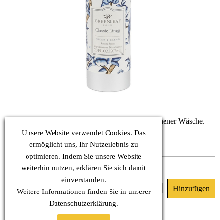
Ein klarer, frischer Wasserduft nach frisch gewaschener Wäsche.
KOPF: Aquatische Noten, Zitrus-Noten
Unsere Website verwendet Cookies. Das
HERZ: weiße Blüten
ermöglicht uns, Ihr Nutzerlebnis zu
BASIS: balsamische Noten, Sandelholz, Moschus
optimieren. Indem Sie unsere Website
Sofort verfügbar
weiterhin nutzen, erklären Sie sich damit
einverstanden.
23.90 €
(MwSt. Inkl.)
Weitere Informationen finden Sie in unserer
Datenschutz
erklärung.