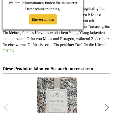
Weitere Informationen finden Sie in unserer
Garden Thyme, der Duft ist frisch, leicht und frühlingshaft grün.
Datenschutz
erklärung.
Viele zitronige Sprenkel fliegen der Nase beim ersten Riechen
Einverstanden
entgegen. Der Mittelteil bleibt spritzig und transparent mit
Lavendel, Rosmarin und der einprägsamen Note von Tomatengrün.
Ein kleines, florales Herz aus exotischem Ylang Ylang kokettiert
mit dem satten Grün von Moos und Estragon, während Zedernholz
für eine warme Duftbasis sorgt. Ein perfekter Duft für die Küche.
GRÜN
Diese Produkte könnten Sie auch interessieren