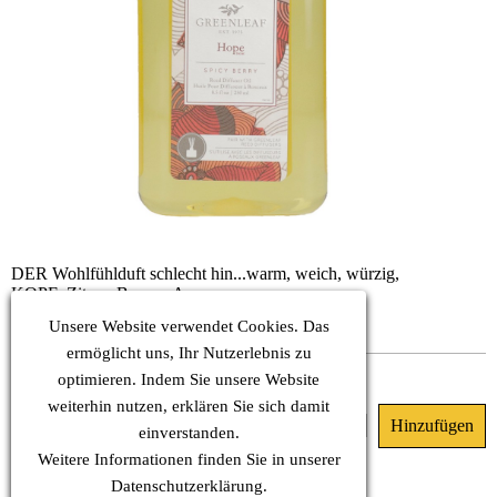
DER Wohlfühlduft schlecht hin...warm, weich, würzig,
KOPF: Zitrus, Beeren-Aromen
HERZ: Nelke, Zimt, Muskatnuss
Unsere Website verwendet Cookies. Das
BASIS: Vanille, Moschus
ermöglicht uns, Ihr Nutzerlebnis zu
Sofort verfügbar
optimieren. Indem Sie unsere Website
weiterhin nutzen, erklären Sie sich damit
35.90 €
(MwSt. Inkl.)
einverstanden.
Weitere Informationen finden Sie in unserer
Datenschutz
erklärung.