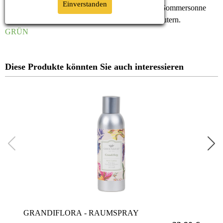
Einverstanden
Der Duft der blühenden Lavendelfelder unter der Sommersonne
Frankreichs wird fein abgestimmt mit frischen Kräutern.
GRÜN
Diese Produkte könnten Sie auch interessieren
GRANDIFLORA - RAUMSPRAY
GUA