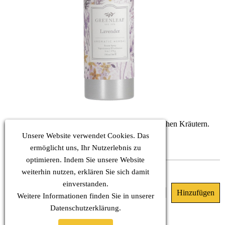
Eine interessante Mischung aus Lavendel und frischen Kräutern.
KOPF: Kräuter
Unsere Website verwendet Cookies. Das
HERZ: Lavendel, Eukalyptus
ermöglicht uns, Ihr Nutzerlebnis zu
BASIS: Moschus, Holznoten
optimieren. Indem Sie unsere Website
Sofort verfügbar
weiterhin nutzen, erklären Sie sich damit
einverstanden.
23.90 €
(MwSt. Inkl.)
Weitere Informationen finden Sie in unserer
Datenschutz
erklärung.