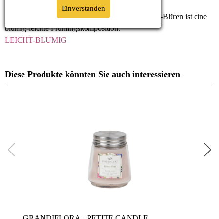
Einverstanden
Der klare und frische Duft aus üppigen Magnolien-Blüten ist eine
blumig-leichte Frühlingskomposition.
LEICHT-BLUMIG
Diese Produkte könnten Sie auch interessieren
GRANDIFLORA - PETITE CANDLE
GUA