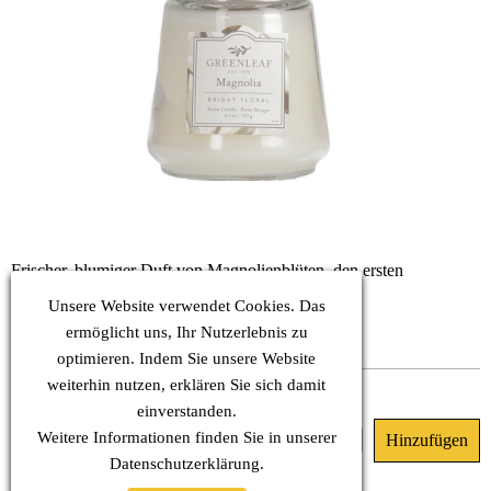
Frischer, blumiger Duft von Magnolienblüten, den ersten
Frühlingsboten.
Unsere Website verwendet Cookies. Das
KOPF: Apfelblüten
HERZ: Magnolie, Geißblatt
ermöglicht uns, Ihr Nutzerlebnis zu
BASIS: Moschus, Amber
optimieren. Indem Sie unsere Website
weiterhin nutzen, erklären Sie sich damit
Dieses Produkt ist nicht lieferbar.
einverstanden.
Weitere Informationen finden Sie in unserer
22.90 €
(MwSt. Inkl.)
Datenschutz
erklärung.