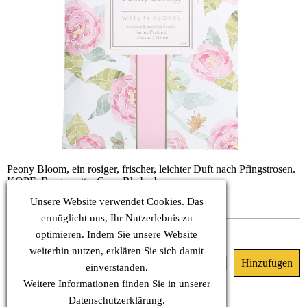
Peony Bloom, ein rosiger, frischer, leichter Duft nach Pfingstrosen.
KOPF: Bergamotte, Gras, Rhabarber
HERZ: Rote Rose, Tulpe, Hyazinthe
Unsere Website verwendet Cookies. Das
BASIS: Eiche
ermöglicht uns, Ihr Nutzerlebnis zu
Dieses Produkt ist nicht lieferbar.
optimieren. Indem Sie unsere Website
weiterhin nutzen, erklären Sie sich damit
8.10 €
(MwSt. Inkl.)
einverstanden.
Weitere Informationen finden Sie in unserer
Datenschutz
erklärung.