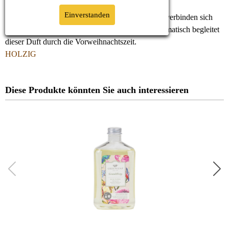
Einverstanden
Der Duft sibirischer Nadelhölzer und Zedernholz verbinden sich
auf der Basisnote von Sandelholz. Holzig und aromatisch begleitet
dieser Duft durch die Vorweihnachtszeit.
HOLZIG
Diese Produkte könnten Sie auch interessieren