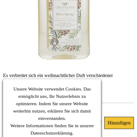
Es verbreitet sich ein weihnachtlicher Duft verschiedener
Nadelhölzer, holzig und aromatisch.
KOPF: Grün-Noten
Unsere Website verwendet Cookies. Das
HERZ: Nadelhölzer, Zedernholz
ermöglicht uns, Ihr Nutzerlebnis zu
BASIS: Sandelholz
optimieren. Indem Sie unsere Website
Dieses Produkt ist nicht lieferbar.
weiterhin nutzen, erklären Sie sich damit
einverstanden.
35.90 €
(MwSt. Inkl.)
Weitere Informationen finden Sie in unserer
Datenschutz
erklärung.