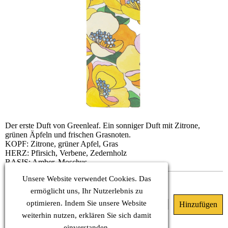
Der erste Duft von Greenleaf. Ein sonniger Duft mit Zitrone,
grünen Äpfeln und frischen Grasnoten.
KOPF: Zitrone, grüner Apfel, Gras
HERZ: Pfirsich, Verbene, Zedernholz
BASIS: Amber, Moschus
Unsere Website verwendet Cookies. Das
Sofort verfügbar
ermöglicht uns, Ihr Nutzerlebnis zu
optimieren. Indem Sie unsere Website
6.50 €
(MwSt. Inkl.)
weiterhin nutzen, erklären Sie sich damit
einverstanden.