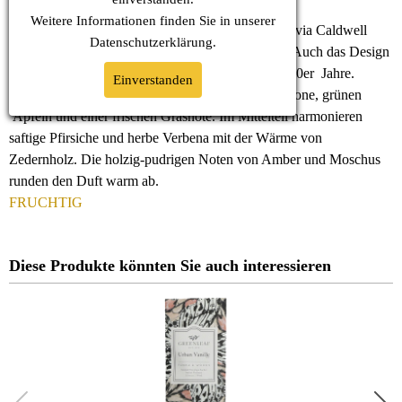
Weitere Informationen finden Sie in unserer
Sunbeam (Sonnenstrahl) ist der erste Duft, den Sylvia Caldwell
Datenschutz
erklärung.
1975 noch in ihrem Küchenmixer geschaffen hat. Auch das Design
des Sachets steht ganz im Zeichen des Looks der 70er Jahre.
Einverstanden
Sunbeam ist ein strahlender, sonniger Duft mit Zitrone, grünen
Äpfeln und einer frischen Grasnote. Im Mittelteil harmonieren
saftige Pfirsiche und herbe Verbena mit der Wärme von
Zedernholz. Die holzig-pudrigen Noten von Amber und Moschus
runden den Duft warm ab.
FRUCHTIG
Diese Produkte könnten Sie auch interessieren