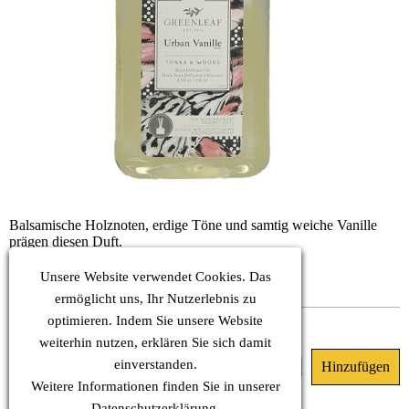
Balsamische Holznoten, erdige Töne und samtig weiche Vanille
prägen diesen Duft.
KOPF: Zimt, Pfefferholz
HERZ: Osmanthus, Tabakblatt, Weihrauch
Unsere Website verwendet Cookies. Das
BASIS: Vanille, Zeder, Vetiver, Patchouli
ermöglicht uns, Ihr Nutzerlebnis zu
optimieren. Indem Sie unsere Website
Sofort verfügbar
weiterhin nutzen, erklären Sie sich damit
einverstanden.
35.90 €
(MwSt. Inkl.)
Weitere Informationen finden Sie in unserer
Datenschutz
erklärung.