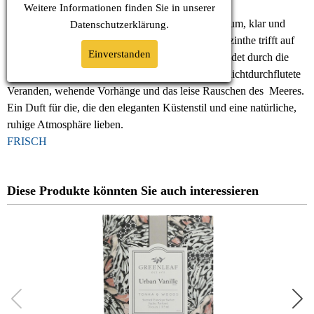
Weitere Informationen finden Sie in unserer
Waterplants...Eine frische Brise durchzieht den Raum, klar und
Datenschutz
erklärung.
belebend wie ein Morgen an der Küste. Zarte Hyazinthe trifft auf
Einverstanden
die florale Wärme von Ylang-Ylang, sanft abgerundet durch die
erdige Tiefe von Sandelholz. Der Duft erinnert an lichtdurchflutete
Veranden, wehende Vorhänge und das leise Rauschen des Meeres.
Ein Duft für die, die den eleganten Küstenstil und eine natürliche,
ruhige Atmosphäre lieben.
FRISCH
Diese Produkte könnten Sie auch interessieren