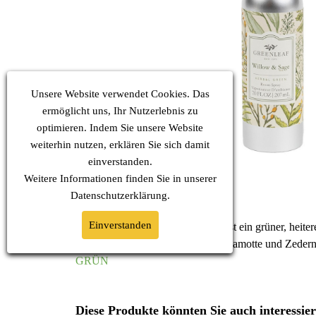
Unsere Website verwendet Cookies. Das
ermöglicht uns, Ihr Nutzerlebnis zu
optimieren. Indem Sie unsere Website
weiterhin nutzen, erklären Sie sich damit
einverstanden.
Weitere Informationen finden Sie in unserer
Datenschutz
erklärung.
Einverstanden
Willow & Sage (Weide & Salbei) ist ein grüner, heite
Sandelholz warm abgerundet. Bergamotte und Zedernbla
GRÜN
Diese Produkte könnten Sie auch interessie