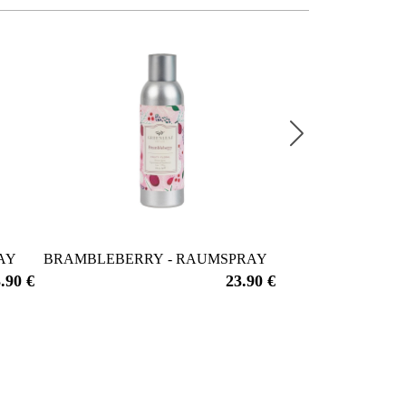
AY
BRAMBLEBERRY - RAUMSPRAY
CASHMERE KISS
.90 €
23.90 €